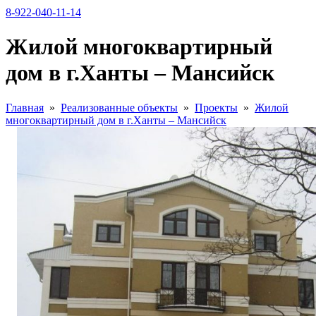
8-922-040-11-14
Жилой многоквартирный
дом в г.Ханты – Мансийск
Главная
»
Реализованные объекты
»
Проекты
»
Жилой
многоквартирный дом в г.Ханты – Мансийск