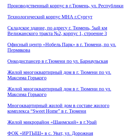
Производственный корпус в г.Тюмень, ул. Республики
Технологический корпус МНА г.Сургут
Складское здание, по адресу г. Тюмень, 5ый км
Велижанского тракта №2, корпус 1, строение 3
Офисный центр «Нобель Парк» в г. Тюмени, по ул.
Пермякова
Онкодиспансер в г.Тюмени по ул. Барнаульская
Жилой многоквартирный дом в г. Тюмени по ул.
Максима Горького
Жилой многоквартирный дом в г. Тюмени по ул.
Максима Горького
Многоквартирный жилой дом в составе жилого
комплекса “Sweet Home” в г. Тюмени
Жилой микрорайон «Шаимский» в г.Урай
ФОК «ИРТЫШ» в с. Уват, ул. Дорожная