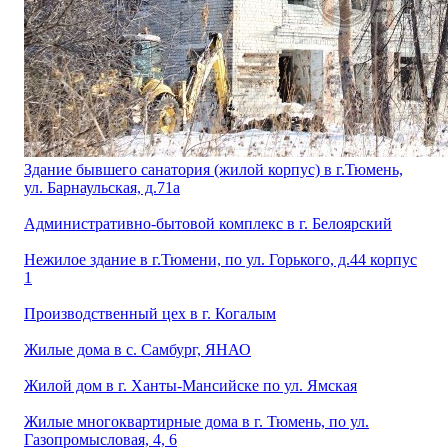
Здание бывшего санатория (жилой корпус) в г.Тюмень,
ул. Барнаульская, д.71а
Административно-бытовой комплекс в г. Белоярский
Нежилое здание в г.Тюмени, по ул. Горького, д.44 корпус
1
Производственный цех в г. Когалым
Жилые дома в с. Самбург, ЯНАО
Жилой дом в г. Ханты-Мансийске по ул. Ямская
Жилые многоквартирные дома в г. Тюмень, по ул.
Газопромысловая, 4, 6