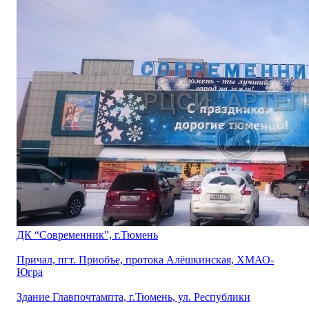
ДК “Современник”, г.Тюмень
Причал, пгт. Приобъе, протока Алёшкинская, ХМАО-
Югра
Здание Главпочтампта, г.Тюмень, ул. Республики