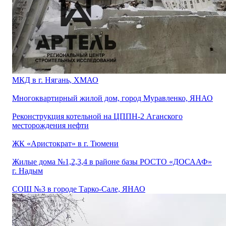
МКД в г. Нягань, ХМАО
Многоквартирный жилой дом, город Муравленко, ЯНАО
Реконструкция котельной на ЦППН-2 Аганского
месторождения нефти
ЖК «Аристократ» в г. Тюмени
Жилые дома №1,2,3,4 в районе базы РОСТО «ДОСААФ»
г. Надым
СОШ №3 в городе Тарко-Сале, ЯНАО