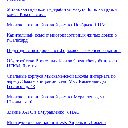
Установка глубокой переработки мазута. Блок выгрузки
кокса. Коксовая яма
Многоквартирный жилой дом в г.Ноябрьск, ЯНАО
Капитальный ремонт многоквартирных жилых домов в
г.Салехард
Подъездная автодорога в п.Горьковка Тюменского района
Обустройство Восточных Блоков Среднеботуобинского
НГКМ. Якутия
Спальные корпуса Мыскаменской школы-интерната по
адресу: Ямальский район, село Мыс Каменный, ул.
Геологов д. 43
Многоквартирный жилой дом в г.Муравленко, ул.
Школьная,10
Здание ЗАГС в г.Муравленко, ЯНАО
Многоуровневый паркинг ЖК Апрель в г.Тюмени