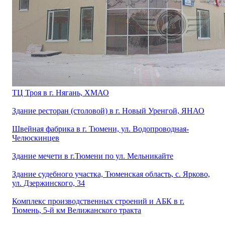
ТЦ Троя в г. Нягань, ХМАО
Здание ресторан (столовой) в г. Новый Уренгой, ЯНАО
Швейная фабрика в г. Тюмени, ул. Водопроводная-
Челюскинцев
Здание мечети в г.Тюмени по ул. Мельникайте
Здание судебного участка, Тюменская область, с. Ярково,
ул. Дзержинского, 34
Комплекс производственных строений и АБК в г.
Тюмень, 5-й км Велижанского тракта