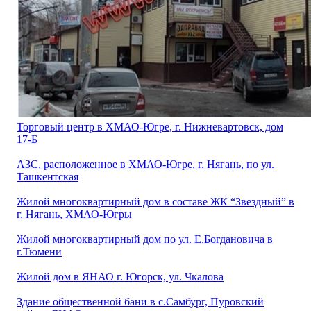
Торговый центр в ХМАО-Югре, г. Нижневартовск, дом
17-Б
АЗС, расположенное в ХМАО-Югре, г. Нягань, по ул.
Ташкентская
Жилой многоквартирный дом в составе ЖК “Звездный” в
г. Нягань, ХМАО-Югры
Жилой многоквартирный дом по ул. Е.Богдановича в
г.Тюмени
Жилой дом в ЯНАО г. Югорск, ул. Чкалова
Здание общественной бани в с.Самбург, Пуровский