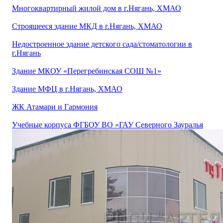
Многоквартирный жилой дом в г.Нягань, ХМАО
Строящееся здание МКД в г.Нягань, ХМАО
Недостроенное здание детского сада/стоматологии в
г.Нягань
Здание МКОУ «Перегребинская СОШ №1»
Здание МФЦ в г.Нягань, ХМАО
ЖК Атамари и Гармония
Учебные корпуса ФГБОУ ВО «ГАУ Северного Зауралья