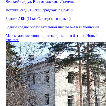
Детский сад. ул. Волгоградская, г.Тюмень
Детский сад. ул.Ленинградская, г.Тюмень
Здание АБК (11 км Салаирского тракта)
Здание средне образовательной школы №4 в г.Губинский
Мачты молниеотвода, производственная база в г. Новый
Уренгой