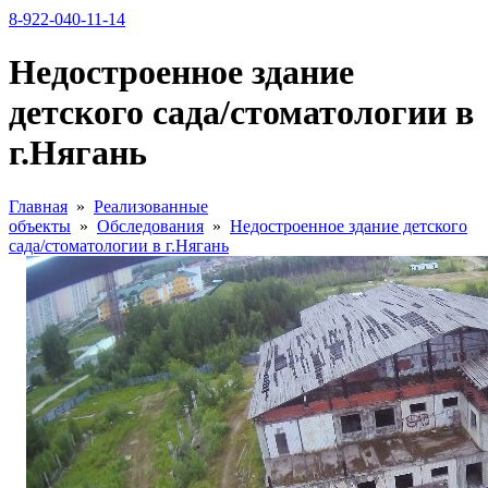
8-922-040-11-14
Недостроенное здание
детского сада/стоматологии в
г.Нягань
Главная
»
Реализованные
объекты
»
Обследования
»
Недостроенное здание детского
сада/стоматологии в г.Нягань