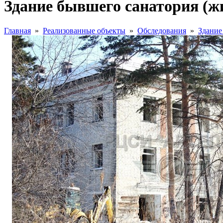
Здание бывшего санатория (жи
Главная
»
Реализованные объекты
»
Обследования
»
Здание